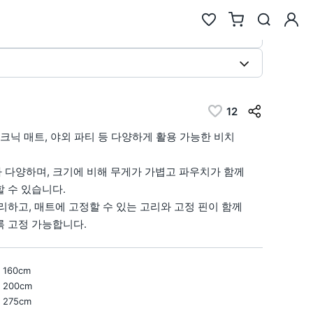
검색
12
추천검색어
크닉 매트, 야외 파티 등 다양하게 활용 가능한 비치
#물놀이
#풍선
#포트폴리오
#키캡키링
#인형
인기검색어
 다양하며, 크기에 비해 무게가 가볍고 파우치가 함께
 수 있습니다.
new
new
텀블러
6
에코백류
리하고, 매트에 고정할 수 있는 고리와 고정 핀이 함께
new
new
2
코스터
7
안경
 고정 가능합니다.
same
down
3
틴케이스
8
키링
new
down
4
키링류
9
키캡
new
new
5
패브릭류
10
카메라
 160cm
× 200cm
 275cm