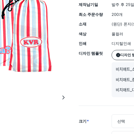
제작납기일
발주 후 25
최소 주문수량
200개
소재
(원단) 폰지
색상
풀컬러
인쇄
디지털인쇄
디자인 템플릿
디자인 
비치매트_소ᄒ
비치매트_중
비치매트_대ᄒ
크기
*
선택