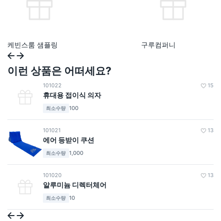
케빈스룸 샘플링
구루컴퍼니
이런 상품은 어떠세요?
101022
15
휴대용 접이식 의자
100
최소수량
101021
13
에어 등받이 쿠션
1,000
최소수량
101020
13
알루미늄 디렉터체어
10
최소수량