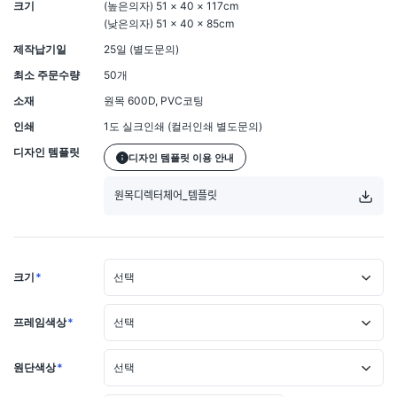
크기
(높은의자) 51 × 40 × 117cm
(낮은의자) 51 × 40 × 85cm
제작납기일
25일 (별도문의)
최소 주문수량
50개
소재
원목 600D, PVC코팅
인쇄
1도 실크인쇄 (컬러인쇄 별도문의)
디자인 템플릿
디자인 템플릿 이용 안내
원목디렉터체어_템플릿
크기
*
선택
프레임색상
*
선택
원단색상
*
선택