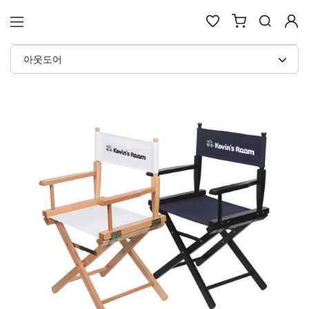
원목 디렉터체어 커스텀 제작 · 아
STORE
아웃도어
검색
추천검색어
#물놀이
#풍선
#포트폴리오
#키캡키링
#인형
인기검색어
new
new
1
텀블러
6
에코백류
new
new
2
코스터
7
안경
same
down
3
틴케이스
8
키링
new
down
4
키링류
9
키캡
new
new
5
패브릭류
10
카메라