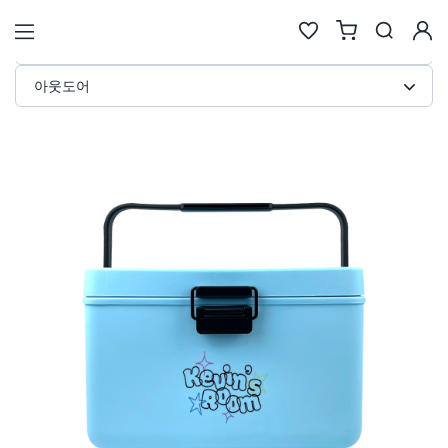
휴대용 쿨러 아이스박스 커스텀 제작
STORE
아웃도어
검색
추천검색어
#물놀이
#풍선
#포트폴리오
#키캡키링
#인형
인기검색어
new
new
1
텀블러
6
에코백류
new
new
2
코스터
7
안경
same
down
3
틴케이스
8
키링
new
down
4
키링류
9
키캡
new
new
5
패브릭류
10
카메라