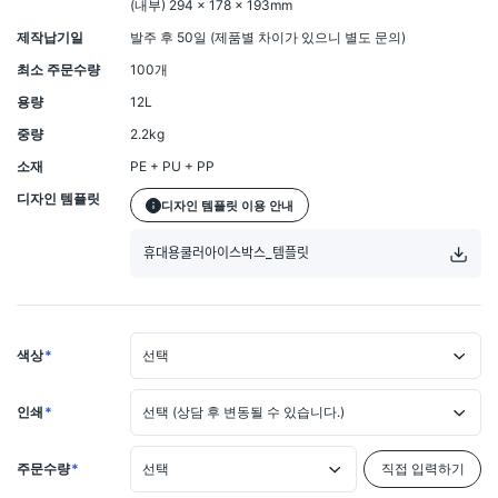
(내부) 294 × 178 × 193mm
제작납기일
발주 후 50일 (제품별 차이가 있으니 별도 문의)
최소 주문수량
100개
용량
12L
중량
2.2kg
소재
PE + PU + PP
디자인 템플릿
디자인 템플릿 이용 안내
휴대용쿨러아이스박스_템플릿
색상
*
선택
인쇄
*
선택 (상담 후 변동될 수 있습니다.)
주문수량
*
선택
직접 입력하기