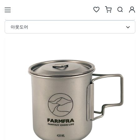
티타늄 머그컵 커스텀 제작 · 아웃도
STORE
아웃도어
검색
추천검색어
#물놀이
#풍선
#포트폴리오
#키캡키링
#인형
인기검색어
new
new
1
텀블러
6
에코백류
new
new
2
코스터
7
안경
same
down
3
틴케이스
8
키링
new
down
4
키링류
9
키캡
new
new
5
패브릭류
10
카메라