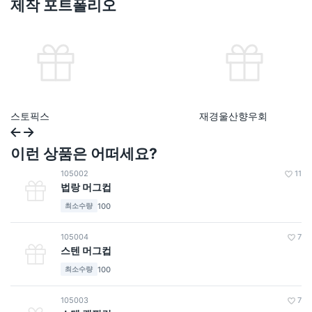
제작 포트폴리오
스토픽스
재경울산향우회
이런 상품은 어떠세요?
105002
11
법랑 머그컵
100
최소수량
105004
7
스텐 머그컵
100
최소수량
105003
7